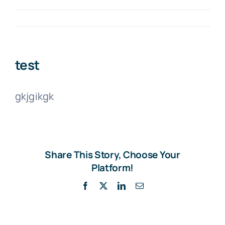
Kontakt
test
gkjgikgk
Share This Story, Choose Your
Platform!
Facebook
X
LinkedIn
E-
Mail