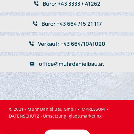
Büro: +43 3333 / 41262
Büro: +43 664 /15 21 117
Verkauf: +43 664/1041020
office@muhrdanielbau.at
© 2021 • Muhr Daniel Bau GmbH •
IMPRESSUM
•
DATENSCHUTZ
• Umsetzung:
glads.marketing